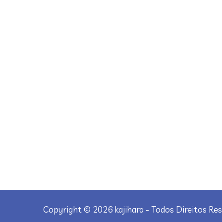
Nosso Endereço
Rua Pedro Américo, 134 - Cidade Nova -
Indaiatuba/SP
(19) 3875-8833
(19) 3875-3424
adm@kajihara.com.br
compras@kajihara.com.br
vendas@kajihara.com.br
vendas2@kajihara.com.br
Copyright ©
2026 kajihara - Todos Direitos Re