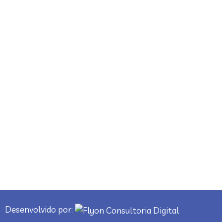
Horário Funcionamento
Segunda- feira à Sexta- feira:
7:00 às 11:00 | 12:30 às 17:00
Desenvolvido por: