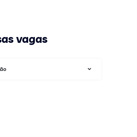
sas vagas
ção